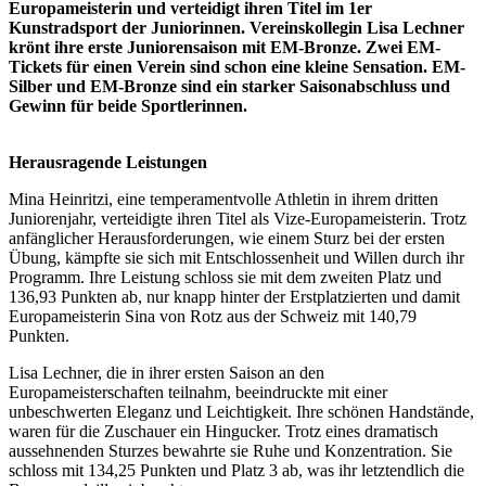
Europameisterin und verteidigt ihren Titel im 1er
Kunstradsport der Juniorinnen. Vereinskollegin Lisa Lechner
krönt ihre erste Juniorensaison mit EM-Bronze. Zwei EM-
Tickets für einen Verein sind schon eine kleine Sensation. EM-
Silber und EM-Bronze sind ein starker Saisonabschluss und
Gewinn für beide Sportlerinnen.
Herausragende Leistungen
Mina Heinritzi, eine temperamentvolle Athletin in ihrem dritten
Juniorenjahr, verteidigte ihren Titel als Vize-Europameisterin. Trotz
anfänglicher Herausforderungen, wie einem Sturz bei der ersten
Übung, kämpfte sie sich mit Entschlossenheit und Willen durch ihr
Programm. Ihre Leistung schloss sie mit dem zweiten Platz und
136,93 Punkten ab, nur knapp hinter der Erstplatzierten und damit
Europameisterin Sina von Rotz aus der Schweiz mit 140,79
Punkten.
Lisa Lechner, die in ihrer ersten Saison an den
Europameisterschaften teilnahm, beeindruckte mit einer
unbeschwerten Eleganz und Leichtigkeit. Ihre schönen Handstände,
waren für die Zuschauer ein Hingucker. Trotz eines dramatisch
aussehnenden Sturzes bewahrte sie Ruhe und Konzentration. Sie
schloss mit 134,25 Punkten und Platz 3 ab, was ihr letztendlich die