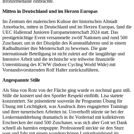
Bronzemedaille einbrachte.
Mitten in Deutschland und im Herzen Europas
Im Zentrum der malerischen Kulisse der historischen Altstadt
Amorbachs, mitten in Deutschland und im Herzen Europas, fand die
UEC Hallenrad Junioren Europameisterschaft 2024 statt. Das
prestigeträchtige Event versammelte zwölf Nationen und rund 500
Zuschauer, um in der Disziplin des Kunstradfahrens und in einem
Radballturnier ihre Meisterschaft zu beweisen. Die gute
internationale Beteiligung ist nicht zuletzt auf die langjährige und
Intensive Arbeit und die technische wie teilweise finanzielle
Unterstützung des ICWW (Indoor Cycling World Wide) mit
Vorstandsvorsitzenden Rolf Halter zurückzuführen.
Angespannte Stille
Als Sina von Rotz von der Fläche ging wurde es nochmal ganz still.
Stille die knistert und den Sportler Respekt einflößt. Lisa startete
konzentriert. Sie präsentierte souverän ihr Programm Übung für
Übung mit Leichtigkeit, was Ausdruck ihres engagierten Trainings
und ihrer turnerischen Arbeiten ist. Unverhofft stürzte sie bei der
Lenkerstanddrehung dramatisch in ihr Vorderrad mit kollektivem
Erschrecken der rund 500 Zuschauer, was sich aber Gott sei Dank
schnell als harmlos entpuppte. Professionell steckte sie den Sturz
weg und fuhr mit einem wunderschönen Lenkerhandstand im