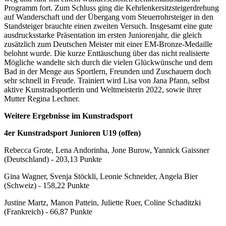
Programm fort. Zum Schluss ging die Kehrlenkersitzsteigerdrehung
auf Wanderschaft und der Übergang vom Steuerrohrsteiger in den
Standsteiger brauchte einen zweiten Versuch. Insgesamt eine gute
ausdrucksstarke Präsentation im ersten Juniorenjahr, die gleich
zusätzlich zum Deutschen Meister mit einer EM-Bronze-Medaille
belohnt wurde. Die kurze Enttäuschung über das nicht realisierte
Mögliche wandelte sich durch die vielen Glückwünsche und dem
Bad in der Menge aus Sportlern, Freunden und Zuschauern doch
sehr schnell in Freude. Trainiert wird Lisa von Jana Pfann, selbst
aktive Kunstradsportlerin und Weltmeisterin 2022, sowie ihrer
Mutter Regina Lechner.
Weitere Ergebnisse im Kunstradsport
4er Kunstradsport Junioren U19 (offen)
Rebecca Grote, Lena Andorinha, Jone Burow, Yannick Gaissner
(Deutschland) - 203,13 Punkte
Gina Wagner, Svenja Stöckli, Leonie Schneider, Angela Bier
(Schweiz) - 158,22 Punkte
Justine Martz, Manon Pattein, Juliette Ruer, Coline Schaditzki
(Frankreich) - 66,87 Punkte