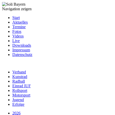
Navigation zeigen
Start
Aktuelles
Termine
Fotos
Videos
Live
Downloads
Impressum
Datenschutz
Verband
Kunstrad
Radball
Einrad IUF
Rollsport
Motorsport
Jugend
Erfolge
2026