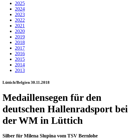
2025
2024
2023
2022
2021
2020
2019
2018
2017
2016
2015
2014
2013
Lüttich/Belgien 30.11.2018
Medaillensegen für den
deutschen Hallenradsport bei
der WM in Lüttich
Silber für Milena Slupina vom TSV Bernlohe