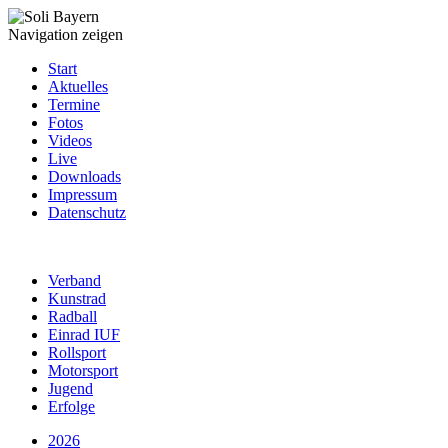
Navigation zeigen
Start
Aktuelles
Termine
Fotos
Videos
Live
Downloads
Impressum
Datenschutz
Verband
Kunstrad
Radball
Einrad IUF
Rollsport
Motorsport
Jugend
Erfolge
2026