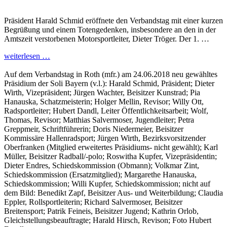
Präsident Harald Schmid eröffnete den Verbandstag mit einer kurzen
Begrüßung und einem Totengedenken, insbesondere an den in der
Amtszeit verstorbenen Motorsportleiter, Dieter Tröger. Der 1. …
weiterlesen …
Auf dem Verbandstag in Roth (mfr.) am 24.06.2018 neu gewähltes
Präsidium der Soli Bayern (v.l.): Harald Schmid, Präsident; Dieter
Wirth, Vizepräsident; Jürgen Wachter, Beisitzer Kunstrad; Pia
Hanauska, Schatzmeisterin; Holger Mellin, Revisor; Willy Ott,
Radsportleiter; Hubert Dandl, Leiter Öffentlichkeitsarbeit; Wolf,
Thomas, Revisor; Matthias Salvermoser, Jugendleiter; Petra
Greppmeir, Schriftführerin; Doris Niedermeier, Beisitzer
Kommissäre Hallenradsport; Jürgen Wirth, Bezirksvorsitzender
Oberfranken (Mitglied erweitertes Präsidiums- nicht gewählt); Karl
Müller, Beisitzer Radball/-polo; Roswitha Kupfer, Vizepräsidentin;
Dieter Endres, Schiedskommission (Obmann); Volkmar Zint,
Schiedskommission (Ersatzmitglied); Margarethe Hanauska,
Schiedskommission; Willi Kupfer, Schiedskommission; nicht auf
dem Bild: Benedikt Zapf, Beisitzer Aus- und Weiterbildung; Claudia
Eppler, Rollsportleiterin; Richard Salvermoser, Beisitzer
Breitensport; Patrik Feineis, Beisitzer Jugend; Kathrin Orlob,
Gleichstellungsbeauftragte; Harald Hirsch, Revison; Foto Hubert